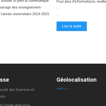
 trouver ci-joint le communiqué
Pour plus d'informations, veuille
démarrage des enseignement-
:
l'année universitaire 2024-2025
...
Lire la suite
sse
Géolocalisation
aculté des Sciences et
ues
té Cheikh Anta Diop,