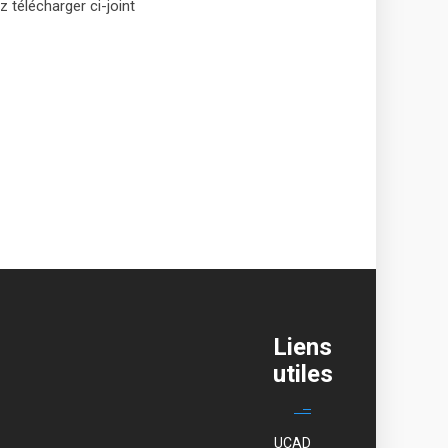
z télécharger ci-joint
Liens
utiles
UCAD