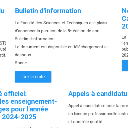
du
Bulletin d'information
N
C
La Faculté des Sciences et Techniques a le plaisir
2
d’annoncer la parution de la 8ᵉ édition de son
La
Bulletin d’information.
ST)
l’e
Le document est disponible en téléchargement ci-
uté
pub
dessous.
tif,
202
Bonne...
Lire la suite
officiel:
Appels à candidatu
des enseignement-
Appel à candidature pour la pr
es pour l'année
en licence professionnelle ins
re 2024-2025
et contrôle qualité.