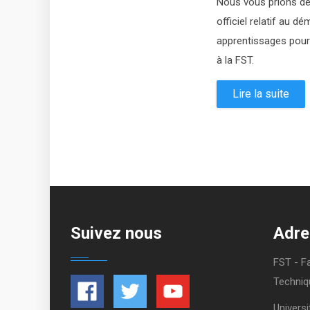
Nous vous prions de
officiel relatif au 
apprentissages pour 
à la FST.
Lire la suite
Suivez nous
Adre
FST - F
Techniq
Universi